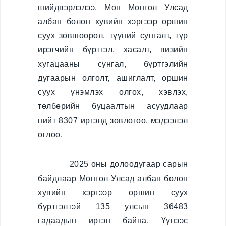
Гадаадын иргэнийг
шийдвэрлэлээ. Мөн Монгол Улсад
Монгол Улсаас
албан болон хувийн хэргээр оршин
гарaхыг сануулах
суух зөвшөөрөл, түүний сунгалт, түр
Гадаадын иргэнийг
ирэгчийн бүртгэл, хасалт, визийн
Монгол Улсаас
хугацааны сунгал, бүртгэлийн
албадан гаргах
дугаарын олголт, ашиглалт, оршин
суух үнэмлэх олгох, хэвлэх,
e-zasag.mn
төлбөрийн буцаалтын асуудлаар
Нээлттэй
нийт
8307
иргэнд зөвлөгөө, мэдээлэл
мэдээлэл
өглөө.
Үйл ажиллагаа
2025 оны долоодугаар сарын
Хүний нөөц
байдлаар Монгол Улсад албан болон
хувийн хэргээр оршин суух
Төсөв санхүү,
худалдан авах
бүртгэлтэй 135 улсын 36483
ажиллагаа
гадаадын иргэн байна. Үүнээс