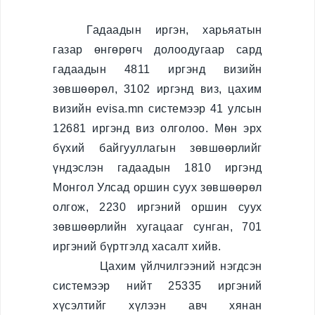
Хилийн боомт,
Гадаадын иргэн, харьяатын
орон нутаг
газар өнгөрөгч долоодугаар сард
Иргэний
гадаадын 4811 иргэнд визийн
харьяалал
зөвшөөрөл, 3102 иргэнд виз, цахим
визийн evisa.mn системээр 41 улсын
Хүүхэд үрчлэлт
12681 иргэнд виз олголоо. Мөн эрх
Төрийн бус
бүхий байгууллагын зөвшөөрлийг
байгууллаг
үндэслэн гадаадын 1810 иргэнд
а
Монгол Улсад оршин суух зөвшөөрөл
олгож, 2230 иргэний оршин суух
Иргэний харьяалал
зөвшөөрлийн хугацааг сунган, 701
иргэний бүртгэлд хасалт хийв.
Зөрчил шийдвэрлэх
Цахим үйлчилгээний нэгдсэн
системээр нийт 25335 иргэний
Зөрчил шийдвэрлэх
хүсэлтийг хүлээн авч хянан