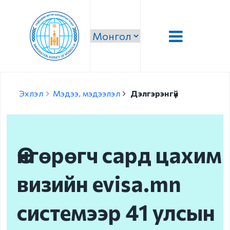
Танилцуулга
Эхлэл
Мэдээ, мэдээлэл
Дэлгэрэнгүй
Удирдлага
Алсын хараа, эрхэм
зорилго, тэргүүлэх
Өнгөрөгч сард цахим
чиглэл
Стратеги зорилго,
визийн evisa.mn
зорилт
системээр 41 улсын
Чиг үүрэг
Бүтэц