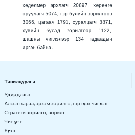
хөдөлмөр эрхлэгч 20897, хөрөнгө
Бусад
оруулагч 5074, гэр бүлийн зорилгоор
Авлигын эсрэг үйл
3066, цагаач 1791, суралцагч 3871,
ажиллагаа
хувийн бусад зорилгоор 1122,
шашны чиглэлээр 134 гадаадын
Нээлттэй өгөгдөл
иргэн байна.
Хууль, Эрх зүй
Мэдээ, мэдээлэл
Танилцуулга
Төрийн болон
Удирдлага
албаны нууц
Алсын хараа, эрхэм зорилго, тэргүүлэх чиглэл
Холбоо барих
Стратеги зорилго, зорилт
Чиг үүрэг
Бүтэц