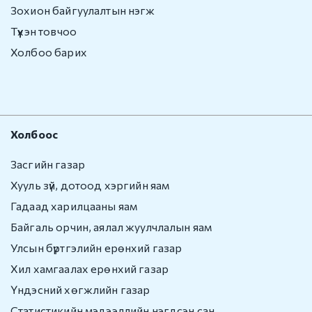
Зохион байгуулалтын нэгж
Түүхэн товчоо
Холбоо барих
Холбоос
Засгийн газар
Хууль зүй, дотоод хэргийн яам
Гадаад харилцааны яам
Байгаль орчин, аялал жуулчлалын яам
Улсын бүртгэлийн ерөнхий газар
Хил хамгаалах ерөнхий газар
Үндэсний хөгжлийн газар
Статистикийн мэдээллийн нэгдсэн сан