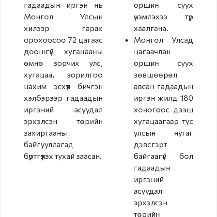
гадаадын иргэн нь
оршин суух
Хилийн боомт,
Монгол Улсын
үнэмлэхээ түр
орон нутаг
хилээр гарах
хаалгана.
орохоосоо 72 цагаас
Монгол Улсад
Иргэний
доошгүй хугацааны
цагаачлан
харьяалал
өмнө зорчих улс,
оршин суух
хугацаа, зорилгоо
зөвшөөрөл
Хүүхэд үрчлэлт
цахим эсхүл бичгэн
авсан гадаадын
хэлбэрээр гадаадын
Төрийн бус
иргэн жилд 180
иргэний асуудал
байгууллаг
хоногоос дээш
эрхэлсэн төрийн
хугацаагаар тус
а
захиргааны
улсын нутаг
байгууллагад
дэвсгэрт
Иргэний харьяалал
бүртгүүлэх тухай заасан.
байгаагүй бол
гадаадын
Зөрчил шийдвэрлэх
иргэний
асуудал
Зөрчил шийдвэрлэх
эрхэлсэн
төрийн