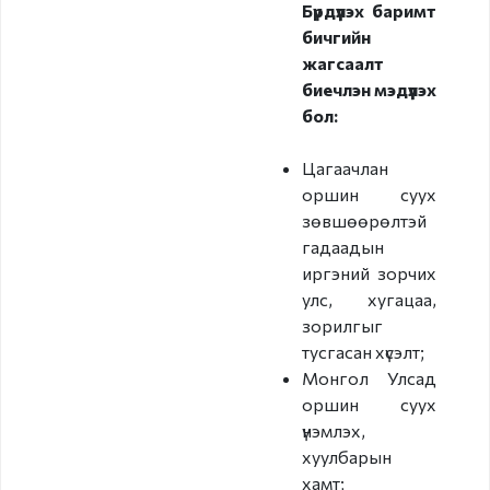
Бүрдүүлэх баримт
бичгийн
жагсаалт
биечлэн мэдүүлэх
бол:
Цагаачлан
оршин суух
зөвшөөрөлтэй
гадаадын
иргэний зорчих
улс, хугацаа,
зорилгыг
тусгасан хүсэлт;
Монгол Улсад
оршин суух
үнэмлэх,
хуулбарын
хамт;