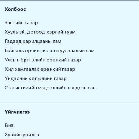
Холбоос
Засгийн газар
Хууль зүй, дотоод хэргийн яам
Гадаад харилцааны яам
Байгаль орчин, аялал жуулчлалын яам
Улсын бүртгэлийн ерөнхий газар
Хил хамгаалах ерөнхий газар
Үндэсний хөгжлийн газар
Статистикийн мэдээллийн нэгдсэн сан
Үйлчилгээ
Виз
Хувийн урилга