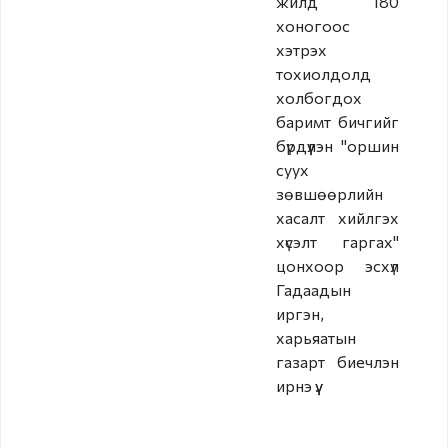
жилд 180
хоногоос
Бусад
хэтрэх
Авлигын эсрэг үйл
тохиолдолд
ажиллагаа
холбогдох
баримт бичгийг
Нээлттэй өгөгдөл
бүрдүүлэн "оршин
суух
Хууль, Эрх зүй
зөвшөөрлийн
хасалт хийлгэх
Мэдээ, мэдээлэл
хүсэлт гаргах"
цонхоор эсхүл
Гадаадын
Төрийн болон
иргэн,
албаны нууц
харьяатын
газарт биечлэн
Холбоо барих
ирнэ үү.