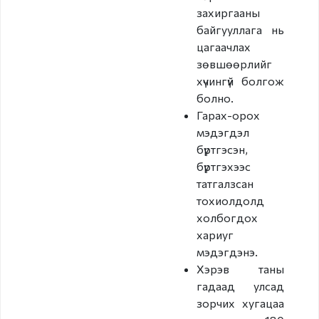
Гадаадын иргэнийг
захиргааны
Монгол Улсаас
байгууллага нь
гарaхыг сануулах
цагаачлах
зөвшөөрлийг
Гадаадын иргэнийг
хүчингүй болгож
Монгол Улсаас
болно.
албадан гаргах
Гарах-орох
мэдэгдэл
e-zasag.mn
бүртгэсэн,
Нээлттэй
бүртгэхээс
мэдээлэл
татгалзсан
тохиолдолд
Үйл ажиллагаа
холбогдох
хариуг
Хүний нөөц
мэдэгдэнэ.
Хэрэв таны
Төсөв санхүү,
гадаад улсад
худалдан авах
зорчих хугацаа
ажиллагаа