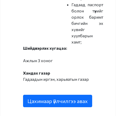
Гадаад паспорт
болон түүнийг
орлох баримт
бичгийн эх
хувийг
хуулбарын
хамт;
Шийдвэрлэх хугацаа:
Ажлын 3 хоног
Хандах газар
Гадаадын иргэн, харьяатын газар
Цахимаар үйлчилгээ авах