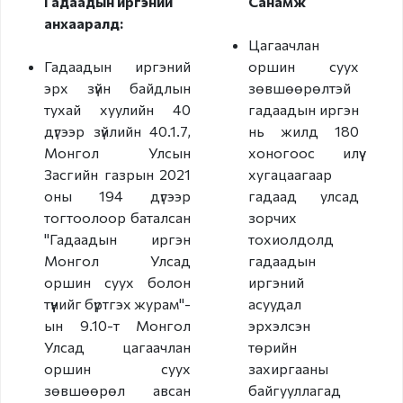
Гадаадын иргэний
Санамж
анхааралд:
Зохион
Цагаачлан
байгуулалтын нэгж
Гадаадын иргэний
оршин суух
эрх зүйн байдлын
зөвшөөрөлтэй
Түүхэн товчоо
тухай хуулийн 40
гадаадын иргэн
дүгээр зүйлийн 40.1.7,
нь жилд 180
Монгол Улсын
хоногоос илүү
Визийн зөвшөөрөл
Засгийн газрын 2021
хугацаагаар
оны 194 дүгээр
гадаад улсад
Виз
тогтоолоор баталсан
зорчих
"Гадаадын иргэн
тохиолдолд
Виз сунгалт
Монгол Улсад
гадаадын
оршин суух болон
Оршин суух
иргэний
түүнийг бүртгэх журам"-
зөвшөөрөл
асуудал
ын 9.10-т Монгол
эрхэлсэн
Иргэд харилцан
Улсад цагаачлан
төрийн
визгүй зорчих орны
оршин суух
захиргааны
жагсаалт
зөвшөөрөл авсан
байгууллагад