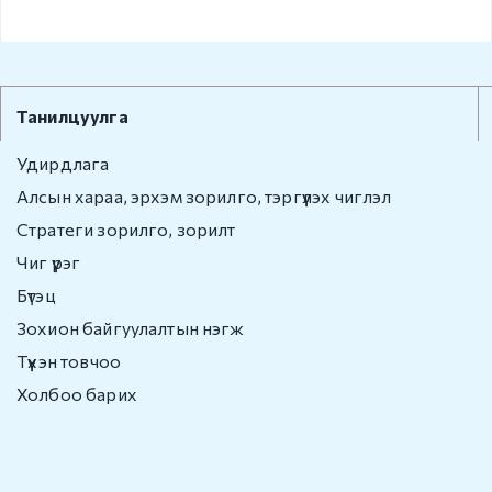
Танилцуулга
Удирдлага
Алсын хараа, эрхэм зорилго, тэргүүлэх чиглэл
Стратеги зорилго, зорилт
Чиг үүрэг
Бүтэц
Зохион байгуулалтын нэгж
Түүхэн товчоо
Холбоо барих