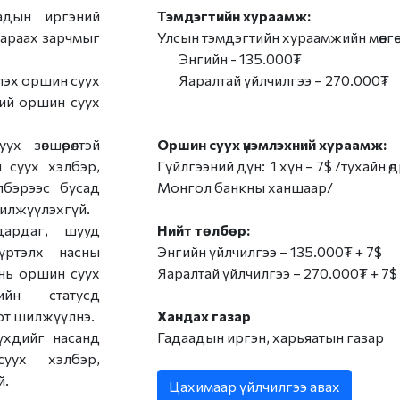
ыг
Нээлттэй өгөгдөл
аадын иргэний
Тэмдэгтийн хураамж:
д дараах зарчмыг
Улсын тэмдэгтийн хураамжийн мөнгөн
Хууль, Эрх зүй
Энгийн - 135.000₮
эх оршин суух
Яаралтай үйлчилгээ – 270.000₮
ан
эний оршин суух
Мэдээ, мэдээлэл
х зөвшөөрөлтэй
Оршин суух үнэмлэхний хураамж:
Төрийн болон албаны
 суух хэлбэр,
Гүйлгээний дүн: 1 хүн – 7$ /тухайн ө
нууц
элбэрээс бусад
Монгол банкны ханшаар/
шилжүүлэхгүй.
Холбоо барих
дардаг, шууд
Нийт төлбөр:
үртэлх насны
Энгийн үйлчилгээ – 135.000₮ + 7$
нь оршин суух
Яаралтай үйлчилгээ – 270.000₮ + 7$
рийн статусд
рт шилжүүлнэ.
Хандах газар
үхдийг насанд
Гадаадын иргэн, харьяатын газар
уух хэлбэр,
й.
Цахимаар үйлчилгээ авах