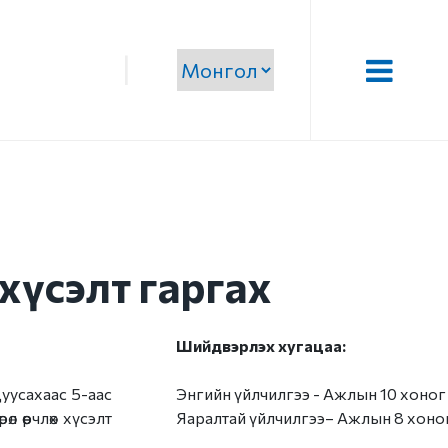
|
Нээлттэй мэдээлэл
Үйл ажиллагаа
г
а
Хүний нөөц
х хүсэлт гаргах
Төсөв санхүү, худалдан
авах ажиллагаа
Шийдвэрлэх хугацаа:
Бусад
дуусахаас 5-аас
Энгийн үйлчилгээ - Ажлын 10 хоног
Авлигын эсрэг үйл
л өөрчлөх хүсэлт
Яаралтай үйлчилгээ– Ажлын 8 хоно
ажиллагаа