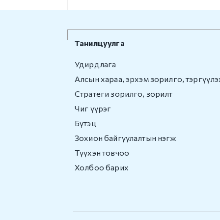
Танилцуулга
Удирдлага
Алсын хараа, эрхэм зорилго, тэргүүлэ
Стратеги зорилго, зорилт
Чиг үүрэг
Бүтэц
Зохион байгуулалтын нэгж
Түүхэн товчоо
Холбоо барих