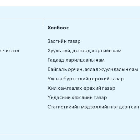
Холбоос
Засгийн газар
х чиглэл
Хууль зүй, дотоод хэргийн яам
Гадаад харилцааны яам
Байгаль орчин, аялал жуулчлалын яам
Улсын бүртгэлийн ерөнхий газар
Хил хамгаалах ерөнхий газар
Үндэсний хөгжлийн газар
Статистикийн мэдээллийн нэгдсэн сан