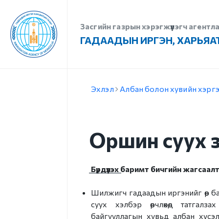
Засгийн газрын хэрэгжүүлэгч агентл
ГАДААДЫН ИРГЭН, ХАРЬЯА
Танилцуулга
Ви
Эхлэл
Албан болон хувийн хэрг
Удирдлага
В
Алсын хараа, эрхэм
Ви
зорилго, тэргүүлэх чиглэл
Оршин суух зө
О
Стратеги зорилго,
Ир
зорилт
Бүрдүүлэх баримт бичгийн жагсаал
з
Чиг үүрэг
Шилжигч гадаадын иргэнийг өөр б
Х
суух хэлбэр өөрчлөхөд татгалза
Бүтэц
н
байгууллагын хувьд албан хүсэл