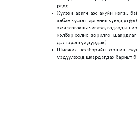
Зохион байгуулалтын
өргөдөл.
нэгж
Хүлээн авагч аж ахуйн нэгж, ба
албан хүсэлт, иргэний хувьд өргөдө
Түүхэн товчоо
ажиллагааны чиглэл, гадаадын и
хэлбэр солих, зорилго, шаардлага
дэлгэрэнгүй дурдах);
Шилжих хэлбэрийн оршин суух 
мэдүүлэхэд шаардагдах баримт б