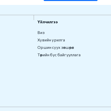
Үйлчилгээ
Виз
Хувийн урилга
Оршин суух зөвшөөрөл
Төрийн бус байгууллага