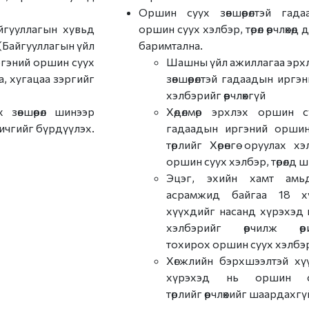
Монгол Улсаас гарaх
Оршин суух зөвшөөрөлтэй гад
сануулах
йгууллагын хувьд
оршин суух хэлбэр, төрөл өөрчлөхө
л (Байгууллагын үйл
баримтална.
Гадаадын иргэнийг
ргэний оршин суух
Шашны үйл ажиллагаа эрхл
Монгол Улсаас албад
, хугацаа зэргийг
зөвшөөрөлтэй гадаадын ирг
гаргах
хэлбэрийг өөрчлөхгүй
зөвшөөрөл шинээр
Хөдөлмөр эрхлэх оршин суу
e-zasag.mn
ичгийг бүрдүүлэх.
гадаадын иргэний оршин
төрлийг Хөрөнгө оруулах х
оршин суух хэлбэр, төрөлд 
Эцэг, эхийн хамт амь
асрамжид байгаа 18 х
хүүхдийг насанд хүрэхэд 
хэлбэрийг өөрчилж өө
тохирох оршин суух хэлбэ
Хөгжлийн бэрхшээлтэй хү
хүрэхэд нь оршин с
төрлийг өөрчлөхийг шаардахгү